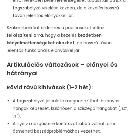
első hetekben kellemetlenségeket tapasztalhatnak a
fogszabályzó viselése közben, de a kezelés hosszú
távon jelentős előnyökkel jár.
Szakemberként érdemes a pácienseket
előre
felkészíteni arra
, hogy a kezelés
kezdetben
kényelmetlenségeket okozhat
, de hosszú távon
jelentős funkcionális előnyökkel jár.
Artikulációs változások – előnyei és
hátrányai
Rövid távú kihívások (1-2 hét):
A fogszabályzó jelenléte megnehezítheti bizonyos
hangok képzését, különösen a sziszegő hangokat („sz”,
„s”).
A nyelv mozgástere korlátozottabbá válhat, ami
átmeneti beszédproblémákhoz vezethet.