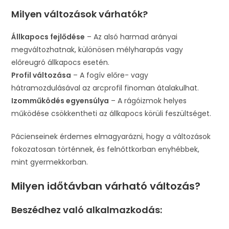
Milyen változások várhatók?
Állkapocs fejlődése
– Az alsó harmad arányai
megváltozhatnak, különösen mélyharapás vagy
előreugró állkapocs esetén.
Profil változása
– A fogív előre- vagy
hátramozdulásával az arcprofil finoman átalakulhat.
Izomműködés egyensúlya
– A rágóizmok helyes
működése csökkentheti az állkapocs körüli feszültséget.
Pácienseinek érdemes elmagyarázni, hogy a változások
fokozatosan történnek, és felnőttkorban enyhébbek,
mint gyermekkorban.
Milyen időtávban várható változás?
Beszédhez való alkalmazkodás: