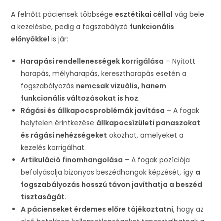
A felnőtt páciensek többsége
esztétikai céllal
vág bele
a kezelésbe, pedig a fogszabályzó
funkcionális
előnyökkel
is jár:
Harapási rendellenességek korrigálása
– Nyitott
harapás, mélyharapás, keresztharapás esetén a
fogszabályozás
nemcsak vizuális, hanem
funkcionális változásokat is hoz
.
Rágási és állkapocsproblémák javítása
– A fogak
helytelen érintkezése
állkapocsízületi panaszokat
és rágási nehézségeket
okozhat, amelyeket a
kezelés korrigálhat.
Artikuláció finomhangolása
– A fogak pozíciója
befolyásolja bizonyos beszédhangok képzését, így
a
fogszabályozás hosszú távon javíthatja a beszéd
tisztaságát
.
A pácienseket érdemes előre tájékoztatni
, hogy az