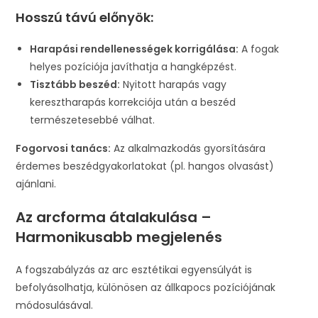
Hosszú távú előnyök:
Harapási rendellenességek korrigálása:
A fogak
helyes pozíciója javíthatja a hangképzést.
Tisztább beszéd:
Nyitott harapás vagy
keresztharapás korrekciója után a beszéd
természetesebbé válhat.
Fogorvosi tanács:
Az alkalmazkodás gyorsítására
érdemes beszédgyakorlatokat (pl. hangos olvasást)
ajánlani.
Az arcforma átalakulása –
Harmonikusabb megjelenés
A fogszabályzás az arc esztétikai egyensúlyát is
befolyásolhatja, különösen az állkapocs pozíciójának
módosulásával.