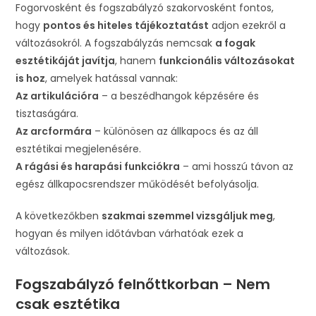
Fogorvosként és fogszabályzó szakorvosként fontos,
hogy
pontos és hiteles tájékoztatást
adjon ezekről a
változásokról. A fogszabályzás nemcsak
a fogak
esztétikáját javítja
, hanem
funkcionális változásokat
is hoz
, amelyek hatással vannak:
Az artikulációra
– a beszédhangok képzésére és
tisztaságára.
Az arcformára
– különösen az állkapocs és az áll
esztétikai megjelenésére.
A rágási és harapási funkciókra
– ami hosszú távon az
egész állkapocsrendszer működését befolyásolja.
A következőkben
szakmai szemmel vizsgáljuk meg
,
hogyan és milyen időtávban várhatóak ezek a
változások.
Fogszabályzó felnőttkorban – Nem
csak esztétika