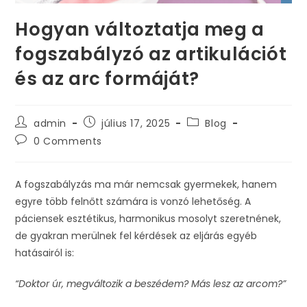
Hogyan változtatja meg a
fogszabályzó az artikulációt
és az arc formáját?
Post
Post
Post
admin
július 17, 2025
Blog
author:
published:
category:
Post
0 Comments
comments:
A fogszabályzás ma már nemcsak gyermekek, hanem
egyre több felnőtt számára is vonzó lehetőség. A
páciensek esztétikus, harmonikus mosolyt szeretnének,
de gyakran merülnek fel kérdések az eljárás egyéb
hatásairól is:
“Doktor úr, megváltozik a beszédem? Más lesz az arcom?”