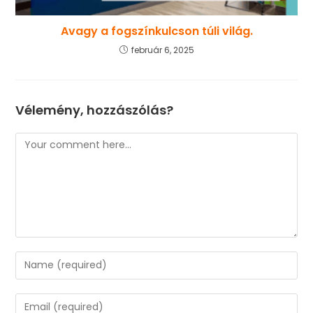
Avagy a fogszínkulcson túli világ.
február 6, 2025
Vélemény, hozzászólás?
Comment
Enter
your
name
Enter
or