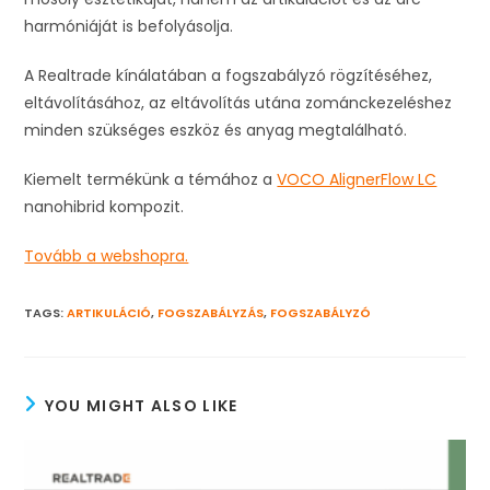
harmóniáját is befolyásolja.
A Realtrade kínálatában a fogszabályzó rögzítéséhez,
eltávolításához, az eltávolítás utána zománckezeléshez
minden szükséges eszköz és anyag megtalálható.
Kiemelt termékünk a témához a
VOCO AlignerFlow LC
nanohibrid kompozit.
Tovább a webshopra.
TAGS
:
ARTIKULÁCIÓ
,
FOGSZABÁLYZÁS
,
FOGSZABÁLYZÓ
YOU MIGHT ALSO LIKE