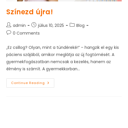
Színezd újra!
Post
Post
Post
admin
július 10, 2025
Blog
author:
published:
category:
Post
0 Comments
comments:
„Ez csillog? Olyan, mint a tündéreké!” – hangzik el egy kis
páciens szájából, amikor meglátja az új fogtömését. A
gyermekfogászatban nemcsak a kezelés, hanem az
élmény is számít. A gyermekkorban…
Színezd
Continue Reading
Újra!