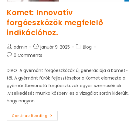
Komet: Innovatív
forgóeszközök megfelelő
indikációhoz.
Post
Post
Post
admin
január 9, 2025
Blog
author:
published:
category:
Post
0 Comments
comments:
DIAO A gyémánt forgóeszközök új generációja a Komet-
től. A gyémánt fúrók fejlesztésekor a Komet elemezte a
gyémántbevonatú forgóeszközök egyes szemcséinek
„viselkedését munka közben” és a vizsgálat során kiderült,
hogy nagyon…
Komet:
Continue Reading
Innovatív
Forgóeszközök
Megfelelő
Indikációhoz.