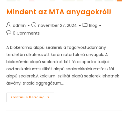
Mindent az MTA anyagokról!
Post
Post
Post
admin
november 27, 2024
Blog
author:
published:
category:
Post
0 Comments
comments:
A biokerámia alapú sealerek a fogorvostudomány
területén alkalmazott kerámiatartalmú anyagok. A
biokerámia alapú sealereket két fő csoportra tudjuk
osztani:kalcium-szilikát alapú sealerekkalcium-foszfát
alapú sealerek.A kalcium-szilikát alapú sealerek lehetnek
ásványi trioxid aggregátum…
Mindent
Continue Reading
Az
MTA
Anyagokról!