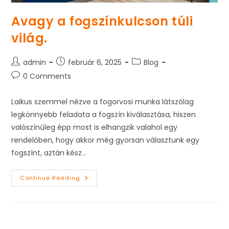
Avagy a fogszínkulcson túli
világ.
Post
Post
Post
admin
február 6, 2025
Blog
author:
published:
category:
Post
0 Comments
comments:
Laikus szemmel nézve a fogorvosi munka látszólag
legkönnyebb feladata a fogszín kiválasztása, hiszen
valószínűleg épp most is elhangzik valahol egy
rendelőben, hogy akkor még gyorsan választunk egy
fogszínt, aztán kész…
Avagy
Continue Reading
A
Fogszínkulcson
Túli
Világ.