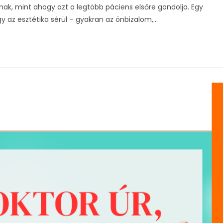
k, mint ahogy azt a legtöbb páciens elsőre gondolja. Egy
 az esztétika sérül – gyakran az önbizalom,…