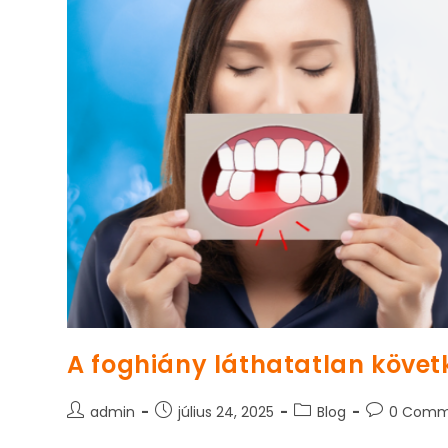
A foghiány láthatatlan köve
Post
Post
Post
Post
admin
július 24, 2025
Blog
0 Comm
author:
published:
category:
comments: