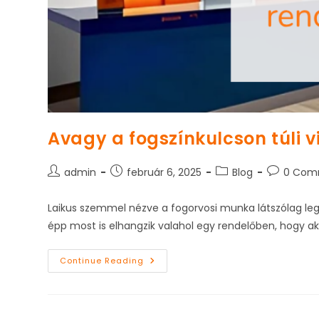
Avagy a fogszínkulcson túli v
Post
Post
Post
Post
admin
február 6, 2025
Blog
0 Com
author:
published:
category:
comments
Laikus szemmel nézve a fogorvosi munka látszólag leg
épp most is elhangzik valahol egy rendelőben, hogy a
Avagy
Continue Reading
A
Fogszínkulcson
Túli
Világ.