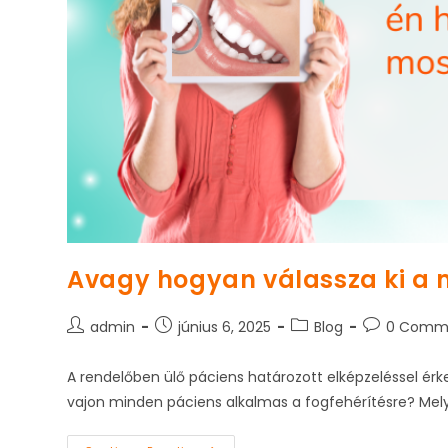
Avagy hogyan válassza ki a m
Post
Post
Post
Post
admin
június 6, 2025
Blog
0 Comm
author:
published:
category:
comments:
A rendelőben ülő páciens határozott elképzeléssel érk
vajon minden páciens alkalmas a fogfehérítésre? Mel