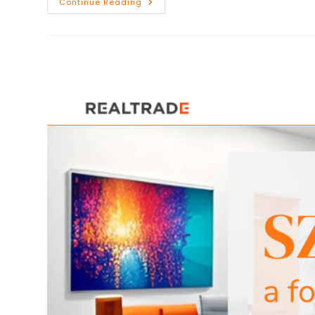
Avagy
Continue Reading
Hogyan
Válassza
Ki
A
Megfelelő
Fogfehérítést?