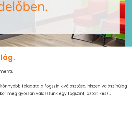
ilág.
ments
:
könnyebb feladata a fogszín kiválasztása, hiszen valószínűleg
kkor még gyorsan választunk egy fogszínt, aztán kész…