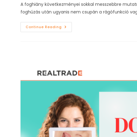
A foghiány következményei sokkal messzebbre mutatna
foghúzás után ugyanis nem csupán a rágófunkció vagy
A
Continue Reading
Foghiány
Láthatatlan
Következményei